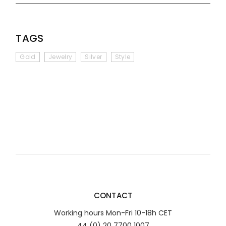
TAGS
Gold
Jewelry
Silver
Style
CONTACT
Working hours Mon-Fri 10-18h CET
44 (0) 20 7700 1007